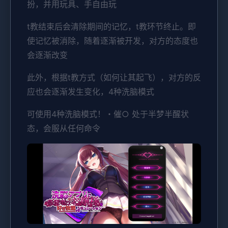
扮，并用玩具、手自由玩
t教结束后会清除期间的记忆，t教环节终止。即
使记忆被消除，随着逐渐被开发，对方的态度也
会逐渐改变
此外，根据t教方式（如何让其起飞），对方的反
应也会逐渐发生变化，4种洗脑模式
可使用4种洗脑模式！・催○ 处于半梦半醒状
态，会服从任何命令