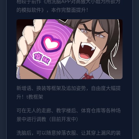
相较于前作《用洗脑APP对高傲大小姐为所欲为
的模拟软件》，本作完整面提升！
新增语、换装等框架及追加姿势，自由度大幅提
升！t教框架
可在无人的走廊、教学楼后、体育仓库等各种场
景中进行调教（目前开发中）
洗脑后，可以随意掉落衣服、让其穿上漏风的装