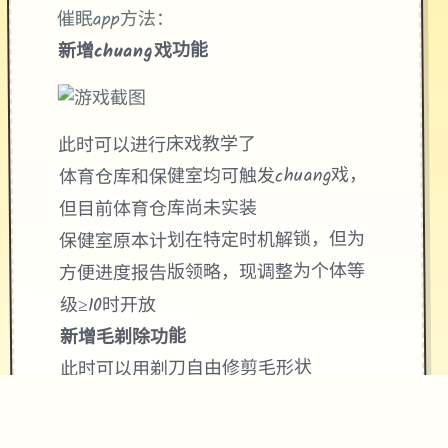
催眠app方法：
新增chuang戏功能
此时可以进行床戏教学了
体育仓库和保健室均可触发chuang戏，
但目前体育仓库尚未实装
保健室原本计划在特定时机解锁，但为
方便进度报告版领略，现调整为个体等
级≥10时开放
新增毛剃除功能
此时可以用剃刀自由修剪毛形状
该功能其实早已开发达成，但因未添加
到UI中，此前无法在正式娱乐中使用。