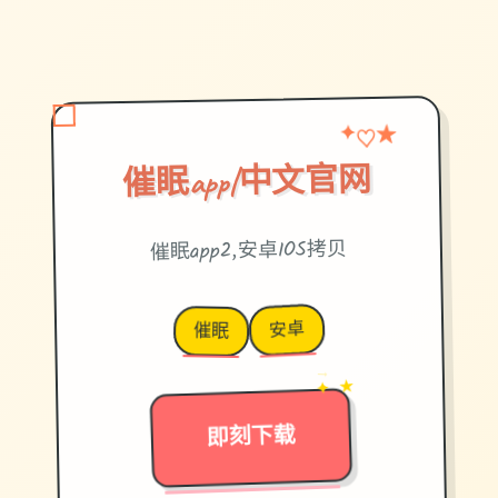
★
♡
✦
催眠app|中文官网
催眠app2,安卓IOS拷贝
安卓
催眠
→
✦ ★
即刻下载