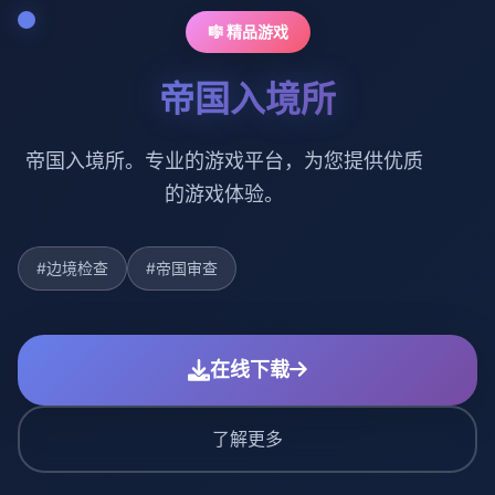
🎼 精品游戏
帝国入境所
帝国入境所。专业的游戏平台，为您提供优质
的游戏体验。
#边境检查
#帝国审查
在线下载
了解更多