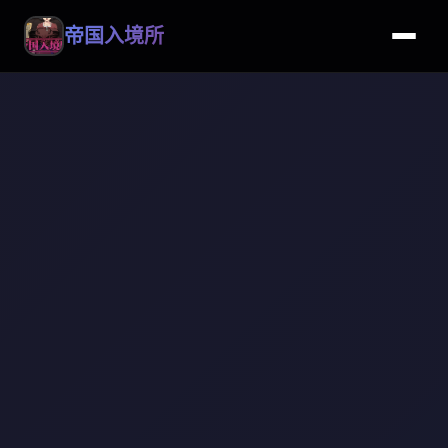
帝国入境所