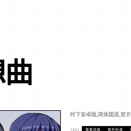
想曲
时下安卓版,简体国语,官
TAGS:
像素风格
角色扮演